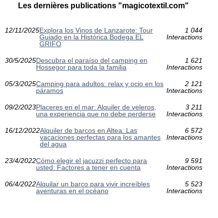
Les dernières publications "magicotextil.com"
12/11/2025
Explora los Vinos de Lanzarote: Tour
1 044
Guiado en la Histórica Bodega EL
Interactions
GRIFO
30/5/2025
Descubra el paraíso del camping en
1 621
Hossegor para toda la familia
Interactions
05/3/2025
Camping para adultos: relax y ocio en los
2 121
páramos
Interactions
09/2/2023
Placeres en el mar: Alquiler de veleros,
3 211
una experiencia que no debe perderse
Interactions
16/12/2022
Alquiler de barcos en Altea: Las
6 572
vacaciones perfectas para los amantes
Interactions
del agua
23/4/2022
Cómo elegir el jacuzzi perfecto para
9 591
usted: Factores a tener en cuenta
Interactions
06/4/2022
Alquilar un barco para vivir increíbles
5 523
aventuras en el océano
Interactions