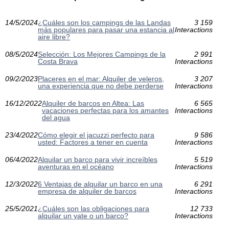
14/5/2024
¿Cuáles son los campings de las Landas
3 159
más populares para pasar una estancia al
Interactions
aire libre?
08/5/2024
Selección: Los Mejores Campings de la
2 991
Costa Brava
Interactions
09/2/2023
Placeres en el mar: Alquiler de veleros,
3 207
una experiencia que no debe perderse
Interactions
16/12/2022
Alquiler de barcos en Altea: Las
6 565
vacaciones perfectas para los amantes
Interactions
del agua
23/4/2022
Cómo elegir el jacuzzi perfecto para
9 586
usted: Factores a tener en cuenta
Interactions
06/4/2022
Alquilar un barco para vivir increíbles
5 519
aventuras en el océano
Interactions
12/3/2022
6 Ventajas de alquilar un barco en una
6 291
empresa de alquiler de barcos
Interactions
25/5/2021
¿Cuáles son las obligaciones para
12 733
alquilar un yate o un barco?
Interactions