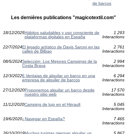
de barcos
Les dernières publications "magicotextil.com"
18/12/2025
Hábitos saludables y uso consciente de
1 293
plataformas digitales en España
Interactions
22/7/2024
El legado artístico de Davis Saroni en las
2 761
calles de Bilbao
Interactions
08/5/2024
Selección: Los Mejores Campings de la
2 994
Costa Brava
Interactions
12/3/2022
6 Ventajas de alquilar un barco en una
6 294
empresa de alquiler de barcos
Interactions
27/12/2020
Proponemos alquilar un barco desde
17 570
nuestro sitio web
Interactions
11/12/2020
Camping de lujo en el Hérault
5 045
Interactions
19/6/2020
¿Navegar en España?
7 465
Interactions
26/10/2019
Muchos turistas piensan alquilar un
5 867