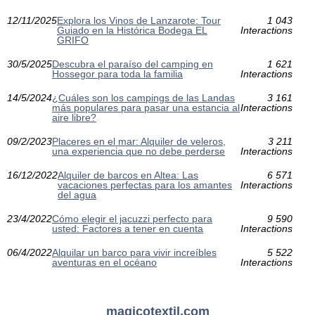
12/11/2025
Explora los Vinos de Lanzarote: Tour
1 043
Guiado en la Histórica Bodega EL
Interactions
GRIFO
30/5/2025
Descubra el paraíso del camping en
1 621
Hossegor para toda la familia
Interactions
14/5/2024
¿Cuáles son los campings de las Landas
3 161
más populares para pasar una estancia al
Interactions
aire libre?
09/2/2023
Placeres en el mar: Alquiler de veleros,
3 211
una experiencia que no debe perderse
Interactions
16/12/2022
Alquiler de barcos en Altea: Las
6 571
vacaciones perfectas para los amantes
Interactions
del agua
23/4/2022
Cómo elegir el jacuzzi perfecto para
9 590
usted: Factores a tener en cuenta
Interactions
06/4/2022
Alquilar un barco para vivir increíbles
5 522
aventuras en el océano
Interactions
magicotextil.com